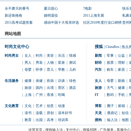
永不磨灭的番号
夏日甜心
7电影
快乐
新还珠格格
姚明退役
2011上海车展
私募
2011高考试题答案
感动中国十大母亲评选
社区2010年度行业口碑榜
贵州
网站地图
时尚文化中心
搜狐
|
ChinaRen
|
焦点
时尚男女
|
女人
|
时尚
|
美容
|
乐活
|
情感
新闻
|
军事
|
公益
|
|
男人
|
男装
|
人物
|
星座
|
测试
财经
|
股票
|
理财
|
|
母婴
|
怀孕
|
育儿
|
早教
|
儿科
汽车
|
购车
|
家居
|
生活服务
|
健康
|
保健
|
疾病
|
访谈
|
绿色
女人
|
母婴
|
新娘
|
|
旅游
|
国内
|
出境
|
景区
|
酒店
旅游
|
天气
|
健康
|
|
上海
|
广州
|
香港
|
吃喝
IT
|
数码
|
手机
|
文化教育
|
文化
|
艺术
|
创意
|
动漫
博客
|
圈子
|
邮箱
|
|
读书
|
连载
|
原创
|
读本好书
天龙
|
鹿鼎记
|
短信
|
|
教育
|
出国
|
高考
|
培训库
搜狗
|
输入法
|
地图
|
设置首页
-
搜狗输入法
-
支付中心
-
搜狐招聘
-
广告服务
-
客服中心