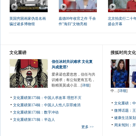
英国穷困画家伪造名画
嘉德09年收官之作 千余
北京拍卖行二十
骗过诸多博物馆
件"海归"文物亮相
盛会开幕
文化重磅
搜狐时尚文化
信任冰封共识难求 文化复
兴成意淫?
爱承诺也爱忽悠，信任与共
识难求；有公知更有五毛，
盼精英莫成小丑…[
详细
]
中…[
详细
]
文化重磅第175辑：中国人求改革 理想不灭
文化重磅：
中
文化重磅第174辑：中国人人性八宗罪难消
微博话题：
王
文化重磅第173辑：数字冲动
健康生活策划
文化重磅第171辑：半边人
周末驾到：
开
更多 >>