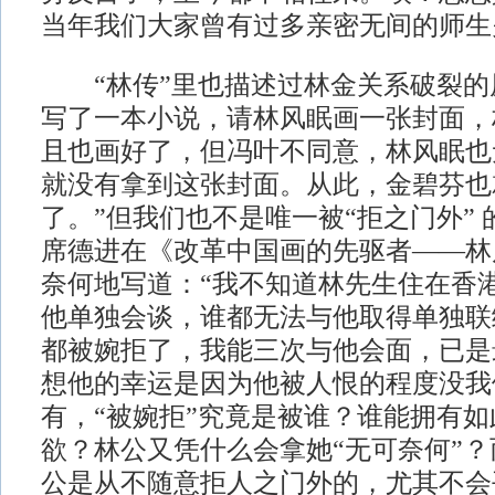
当年我们大家曾有过多亲密无间的师生
“林传”里也描述过林金关系破裂的
写了一本小说，请林风眠画一张封面，
且也画好了，但冯叶不同意，林风眠也
就没有拿到这张封面。从此，金碧芬也
了。”但我们也不是唯一被“拒之门外”
席德进在《改革中国画的先驱者——林
奈何地写道：“我不知道林先生住在香
他单独会谈，谁都无法与他取得单独联
都被婉拒了，我能三次与他会面，已是
想他的幸运是因为他被人恨的程度没我
有，“被婉拒”究竟是被谁？谁能拥有
欲？林公又凭什么会拿她“无可奈何”
公是从不随意拒人之门外的，尤其不会