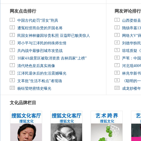
网友点击排行
网友评论排行
1
1
中国古代处罚“淫女”刑具
山西娄烦县
2
2
遭冤枉愤而自焚的开国名将
隋炀帝墓13
3
3
民国女神林徽因珍贵私照 豆蔻即已貌美惊人
网络大V“
4
4
邓小平与江泽民的特殊师生情
刘德华扮民
5
5
共内战中最惨烈城市攻坚战
琼瑶质疑《
6
6
10家4A级景区被取消资质 吉林四家“上榜”
芦苇：中国
7
7
清代绝色皇后真实画像
河北现40
8
8
江泽民退休后的生活震撼曝光
林兆华新书
9
9
文革批“生活不检点”者现场
《聪明的一
10
10
杨钰莹绝密情史曝光
成龙炒楼年
文化品牌栏目