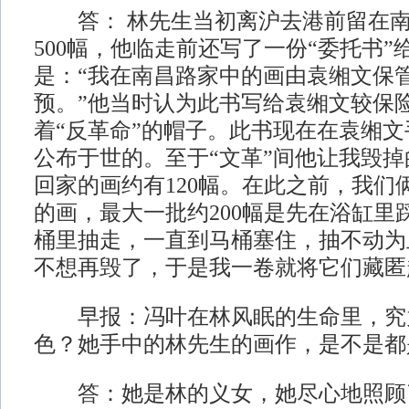
答： 林先生当初离沪去港前留在南
500幅，他临走前还写了一份“委托书”
是：“我在南昌路家中的画由袁缃文保
预。”他当时认为此书写给袁缃文较保
着“反革命”的帽子。此书现在在袁缃
公布于世的。至于“文革”间他让我毁
回家的画约有120幅。在此之前，我们
的画，最大一批约200幅是先在浴缸里
桶里抽走，一直到马桶塞住，抽不动为
不想再毁了，于是我一卷就将它们藏匿
早报：冯叶在林风眠的生命里，究
色？她手中的林先生的画作，是不是都
答：她是林的义女，她尽心地照顾