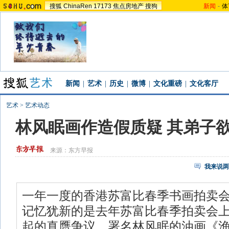
搜狐
ChinaRen
17173
焦点房地产
搜狗
新闻
-
体
新闻
|
艺术
|
历史
|
微博
|
文化重磅
|
文化客厅
艺术
>
艺术动态
林风眠画作造假质疑 其弟子
来源：
东方早报
我来说两
一年一度的香港苏富比春季书画拍卖
记忆犹新的是去年苏富比春季拍卖会
起的真赝争议。署名林风眠的油画《