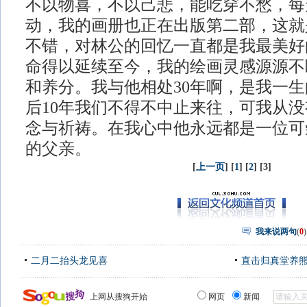
不以物喜，不以己悲，能吃穿不愁，每
动，我的画册也正在出版第二部，这就
不错，对林公的回忆一直都是我最美好
命得以延续至今，我的绘画灵感源源不
和养分。我与他相处30年啊，是我一生
后10年我们不得不中止来往，可我从
念与祈祷。在我心中他永远都是一位可
的父亲。
[
上一页
] [
1
] [
2
] [3]
我来说两句
(
0
)
二月二抬头龙见喜
直击归真堂养
上网从搜狗开始
网页
新闻