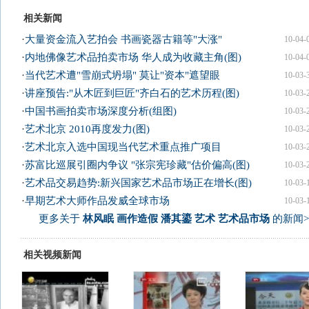
相关新闻
·
大量资金流入艺拍会 书画瓷器古籍等"大涨"
10-04-
·
内地佛像艺术品拍卖市场 华人成为收藏主角(图)
10-04-
·
当代艺术遭"雪崩式坍塌" 莫让"资本"遮望眼
10-03-
·
讲座预告:"从木匠到巨匠"齐白石的艺术历程(图)
10-03-
·
中国书画拍卖市场深度分析(组图)
10-03-
·
艺术北京 2010再度发力(图)
10-03-
·
艺术北京入选中国现当代艺术重点推广项目
10-03-
·
苏富比巡展引圈内争议 "张宗宪珍藏"估价偏高(图)
10-03-
·
艺术品交易趋势:新兴国家艺术品市场正在增长(图)
10-03-
·
早期艺术大师作品发威全球市场
10-03-
更多关于
林风眠 画作造假 潘其鎏 艺术 艺术品市场
的新闻>
相关视频新闻