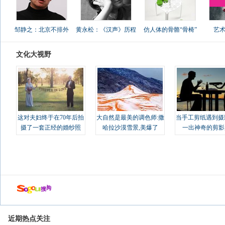
邹静之：北京不排外
黄永松：《汉声》历程
仿人体的骨骼“骨椅”
艺
文化大视野
这对夫妇终于在70年后拍
大自然是最美的调色师:撒
当手工剪纸遇到摄
摄了一套正经的婚纱照
哈拉沙漠雪景,美爆了
一出神奇的剪影
近期热点关注