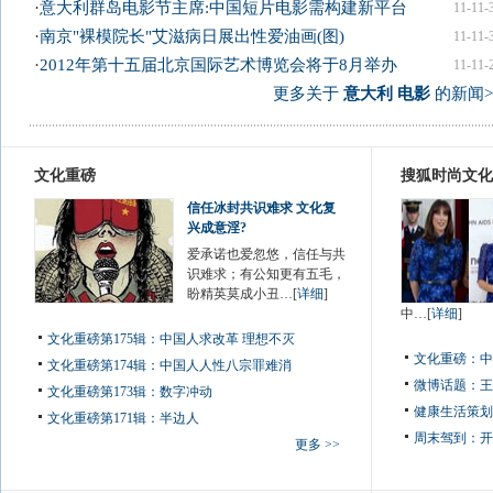
·
意大利群岛电影节主席:中国短片电影需构建新平台
11-11-
·
南京"裸模院长"艾滋病日展出性爱油画(图)
11-11-
·
2012年第十五届北京国际艺术博览会将于8月举办
11-11-
更多关于
意大利 电影
的新闻>
文化重磅
搜狐时尚文化
信任冰封共识难求 文化复
兴成意淫?
爱承诺也爱忽悠，信任与共
识难求；有公知更有五毛，
盼精英莫成小丑…[
详细
]
中…[
详细
]
文化重磅第175辑：中国人求改革 理想不灭
文化重磅：
中
文化重磅第174辑：中国人人性八宗罪难消
微博话题：
王
文化重磅第173辑：数字冲动
健康生活策划
文化重磅第171辑：半边人
周末驾到：
开
更多 >>