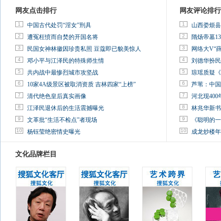
网友点击排行
网友评论排行
1
1
中国古代处罚“淫女”刑具
山西娄烦县
2
2
遭冤枉愤而自焚的开国名将
隋炀帝墓13
3
3
民国女神林徽因珍贵私照 豆蔻即已貌美惊人
网络大V“
4
4
邓小平与江泽民的特殊师生情
刘德华扮民
5
5
共内战中最惨烈城市攻坚战
琼瑶质疑《
6
6
10家4A级景区被取消资质 吉林四家“上榜”
芦苇：中国
7
7
清代绝色皇后真实画像
河北现40
8
8
江泽民退休后的生活震撼曝光
林兆华新书
9
9
文革批“生活不检点”者现场
《聪明的一
10
10
杨钰莹绝密情史曝光
成龙炒楼年
文化品牌栏目