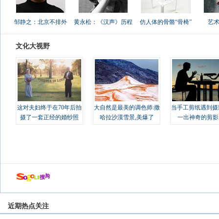
邹静之：北京不排外
黄永松：《汉声》历程
仿人体的骨骼“骨椅”
艺
文化大视野
这对夫妇终于在70年后拍
大自然是最美的调色师:撒
当手工剪纸遇到摄
摄了一套正经的婚纱照
哈拉沙漠雪景,美爆了
一出神奇的剪影
近期热点关注