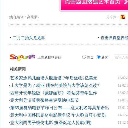
(责任编辑：高果果)
分享到：
二月二抬头龙见喜
直击归真堂养
上网从搜狗开始
网页
新闻
相关新闻
·
艺术家涂鸦几面墙入股脸谱 7年后坐收2亿美元
12-02-
·
上大学是为了就业 现在的美院与大学该怎么读?
12-02-
·
西班牙现年轻版《蒙娜丽莎》 称达芬奇学生作
12-02-
·
意大利导演莫莱蒂将掌评戛纳电影节
12-01-
·
第65届戛纳电影节昨日公布——意大利名导莫莱蒂出
12-01-
·
意大利中国移民题材电影惹争议 华人称自尊心受伤
11-12-
·
意大利两男子模仿电影 扮圣诞老人抢劫(图)
11-12-