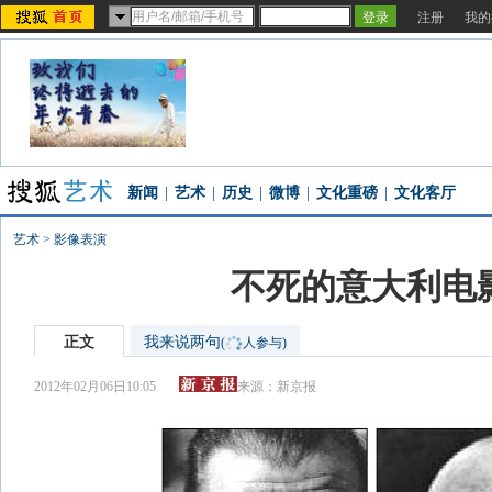
注册
我的
新闻
|
艺术
|
历史
|
微博
|
文化重磅
|
文化客厅
艺术
>
影像表演
不死的意大利电
正文
我来说两句
(
人参与)
2012年02月06日10:05
来源：
新京报