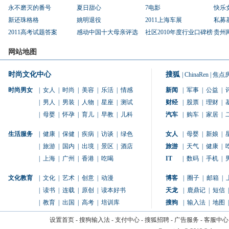
永不磨灭的番号
夏日甜心
7电影
快乐
新还珠格格
姚明退役
2011上海车展
私募
2011高考试题答案
感动中国十大母亲评选
社区2010年度行业口碑榜
贵州
网站地图
时尚文化中心
搜狐
|
ChinaRen
|
焦点
时尚男女
|
女人
|
时尚
|
美容
|
乐活
|
情感
新闻
|
军事
|
公益
|
|
男人
|
男装
|
人物
|
星座
|
测试
财经
|
股票
|
理财
|
|
母婴
|
怀孕
|
育儿
|
早教
|
儿科
汽车
|
购车
|
家居
|
生活服务
|
健康
|
保健
|
疾病
|
访谈
|
绿色
女人
|
母婴
|
新娘
|
|
旅游
|
国内
|
出境
|
景区
|
酒店
旅游
|
天气
|
健康
|
|
上海
|
广州
|
香港
|
吃喝
IT
|
数码
|
手机
|
文化教育
|
文化
|
艺术
|
创意
|
动漫
博客
|
圈子
|
邮箱
|
|
读书
|
连载
|
原创
|
读本好书
天龙
|
鹿鼎记
|
短信
|
|
教育
|
出国
|
高考
|
培训库
搜狗
|
输入法
|
地图
|
设置首页
-
搜狗输入法
-
支付中心
-
搜狐招聘
-
广告服务
-
客服中心