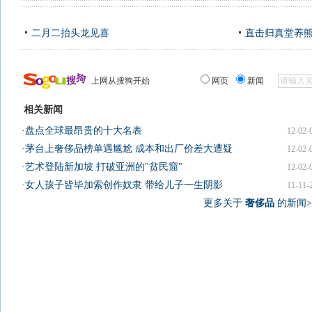
二月二抬头龙见喜
直击归真堂养
上网从搜狗开始
网页
新闻
相关新闻
·
盘点全球最昂贵的十大名表
12-02-
·
茅台上奢侈品榜单遇尴尬 成本和出厂价差大遭疑
12-02-
·
艺术登陆新加坡 打破亚洲的"贫民窟"
12-02-
·
女人孩子皆毕加索创作奴隶 带给儿子一生阴影
11-11-
更多关于
奢侈品
的新闻>