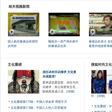
相关视频新闻
国人购买奢侈品有望同
曝南京一房产局长家中
奢侈品价差大 名
步同价
的奢侈品仓库
最受内地游客青
文化重磅
搜狐时尚文化
信任冰封共识难求 文化复
兴成意淫?
爱承诺也爱忽悠，信任与共
识难求；有公知更有五毛，
盼精英莫成小丑…[
详细
]
中…[
详细
]
文化重磅第175辑：中国人求改革 理想不灭
文化重磅：
中
文化重磅第174辑：中国人人性八宗罪难消