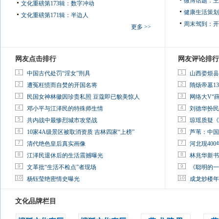
微博话题：
王
文化重磅第173辑：数字冲动
健康生活策划
文化重磅第171辑：半边人
周末驾到：
开
更多 >>
网友点击排行
网友评论排行
1
1
中国古代处罚“淫女”刑具
山西娄烦县
2
2
遭冤枉愤而自焚的开国名将
隋炀帝墓13
3
3
民国女神林徽因珍贵私照 豆蔻即已貌美惊人
网络大V“
4
4
邓小平与江泽民的特殊师生情
刘德华扮民
5
5
共内战中最惨烈城市攻坚战
琼瑶质疑《
6
6
10家4A级景区被取消资质 吉林四家“上榜”
芦苇：中国
7
7
清代绝色皇后真实画像
河北现40
8
8
江泽民退休后的生活震撼曝光
林兆华新书
9
9
文革批“生活不检点”者现场
《聪明的一
10
10
杨钰莹绝密情史曝光
成龙炒楼年
文化品牌栏目