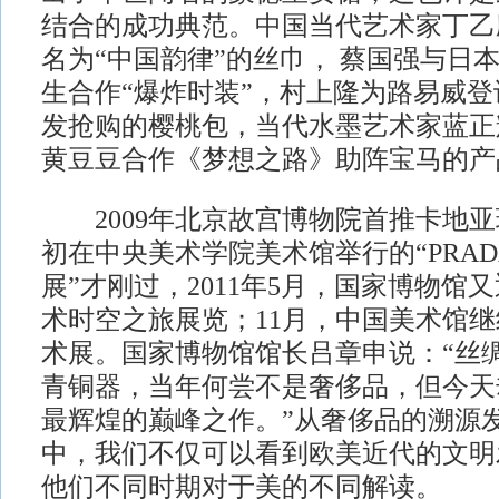
结合的成功典范。中国当代艺术家丁乙
名为“中国韵律”的丝巾， 蔡国强与日
生合作“爆炸时装”，村上隆为路易威
发抢购的樱桃包，当代水墨艺术家蓝正
黄豆豆合作《梦想之路》助阵宝马的产
2009年北京故宫博物院首推卡地亚珠
初在中央美术学院美术馆举行的“PRA
展”才刚过，2011年5月，国家博物馆
术时空之旅展览；11月，中国美术馆继
术展。国家博物馆馆长吕章申说：“丝
青铜器，当年何尝不是奢侈品，但今天
最辉煌的巅峰之作。”从奢侈品的溯源
中，我们不仅可以看到欧美近代的文明
他们不同时期对于美的不同解读。