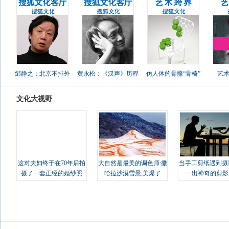
邹静之：北京不排外
黄永松：《汉声》历程
仿人体的骨骼“骨椅”
艺
文化大视野
这对夫妇终于在70年后拍
大自然是最美的调色师:撒
当手工剪纸遇到摄
摄了一套正经的婚纱照
哈拉沙漠雪景,美爆了
一出神奇的剪影