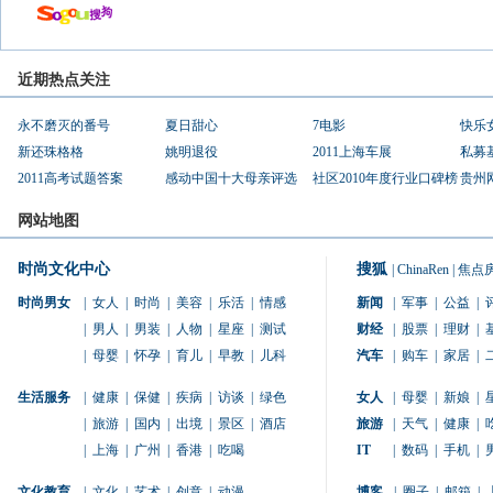
近期热点关注
永不磨灭的番号
夏日甜心
7电影
快乐
新还珠格格
姚明退役
2011上海车展
私募
2011高考试题答案
感动中国十大母亲评选
社区2010年度行业口碑榜
贵州
网站地图
时尚文化中心
搜狐
|
ChinaRen
|
焦点
时尚男女
|
女人
|
时尚
|
美容
|
乐活
|
情感
新闻
|
军事
|
公益
|
|
男人
|
男装
|
人物
|
星座
|
测试
财经
|
股票
|
理财
|
|
母婴
|
怀孕
|
育儿
|
早教
|
儿科
汽车
|
购车
|
家居
|
生活服务
|
健康
|
保健
|
疾病
|
访谈
|
绿色
女人
|
母婴
|
新娘
|
|
旅游
|
国内
|
出境
|
景区
|
酒店
旅游
|
天气
|
健康
|
|
上海
|
广州
|
香港
|
吃喝
IT
|
数码
|
手机
|
文化教育
|
文化
|
艺术
|
创意
|
动漫
博客
|
圈子
|
邮箱
|