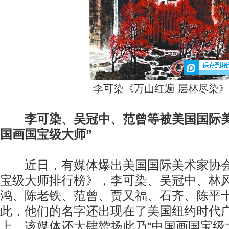
2
李可染《万山红遍 层林尽染
李可染、吴冠中、范曾等被美国国际美
国画国宝级大师”
近日，有媒体爆出美国国际美术家协会
宝级大师排行榜》，李可染、吴冠中、林
鸿、陈老铁、范曾、贾又福、石齐、陈平
此，他们的名字还出现在了美国纽约时代
上，该媒体还大肆赞扬此乃“中国画国宝级大