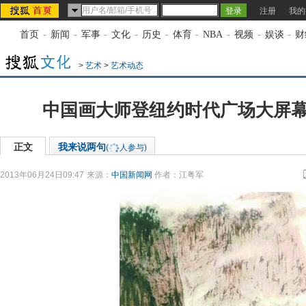
注册
我的
首页
-
新闻
-
军事
-
文化
-
历史
-
体育
-
NBA
-
视频
-
娱谈
-
财
>
艺术
>
艺术动态
中国画大师登纽约时代广场大屏幕
正文
我来说两句
(
人参与)
2013年06月24日09:47
来源：
中国新闻网
作者：江粤军