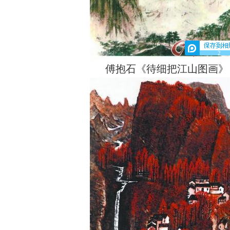
2
傅抱石《待细把江山图画》