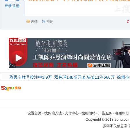
登录
/
注册
表情
辩论
C
广告
彩民车牌号投注中3.9万
双色球148期开奖:头奖11注666万
徐州小
设置首页
-
搜狗输入法
-
支付中心
-
搜狐招聘
-
广告服务
-
客服中心
Copyright
©
2018 Sohu.com 
搜狐不良信息举