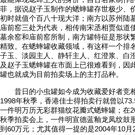
菲，据说赵子玉制作的蟋蟀罐存世极少、
初时就值个百八十现大洋；南方以苏州陆
庙前窑三处为代表，相传南宋丞相贾似道
墓余窑和庙前窑所制，南方罐特征是形状
精致。在蟋蟀罐收藏领域，有这样一个排
子玉、淡园主人、静轩主人、红澄浆、白
及赵子玉蟋蟀罐在市面上已很难看到，因
罐也就成为目前拍卖场上的主打品种。
昔日的小虫罐如今成为收藏爱好者竞相
1998年秋季，香港佳士得拍卖行就曾以73
一件明万历无彩群猫纹花瓣式蟋蟀罐；在2
秋季拍卖会上，一件明宣德蓝釉龙凤纹鼓
到60万元；尤其值得一提的是2004年10