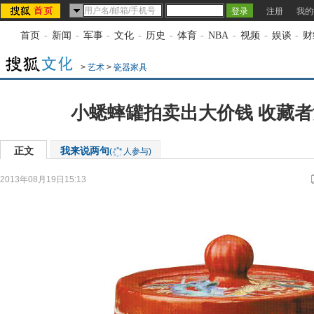
注册
我的
首页
-
新闻
-
军事
-
文化
-
历史
-
体育
-
NBA
-
视频
-
娱谈
-
财
>
艺术
>
瓷器家具
小蟋蟀罐拍卖出大价钱 收藏
正文
我来说两句
(
人参与)
2013年08月19日15:13