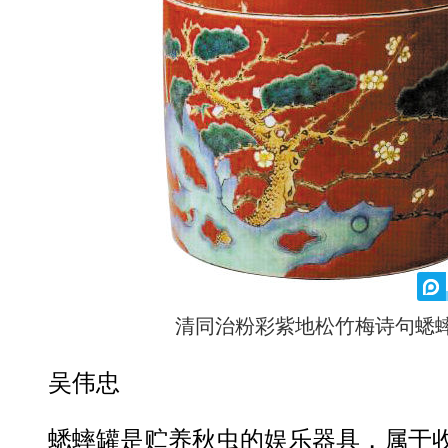
清同治粉彩紫地松竹梅诗句蟋
吴伟忠
蟋蟀罐是贮养秋虫的娱乐器具，属于收