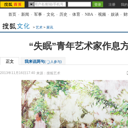
注册
我的
首页
-
新闻
-
军事
-
文化
-
历史
-
体育
-
NBA
-
视频
-
娱谈
-
财
>
艺术
>
展讯
“失眠”青年艺术家作息
正文
我来说两句
(
人参与)
2013年11月16日17:40
来源：
搜狐艺术