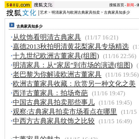
搜狐首页
-
新闻
-
艺术
>
明清家具与欧洲古典家具拍卖
>
古典家具知多少
古典家具知多少
·
从纹饰看明清古典家具
(11/17 16:21)
·
嘉德2013秋拍明清黄花梨家具专场精选
(1
·
十九世纪欧洲古董家具(组图)
(11/16 22:56)
·
明清家具：从“家居”到市场的演进(组图)
(
·
老巴黎为你解读欧洲古董家具
(11/16 19:56)
·
欧洲古董家具收藏：欣赏另一种文化之美
·
西洋古董家具：拍场奇葩
(11/16 19:47)
·
中国古典家具拍卖那些事儿
(11/16 19:45)
·
观察:古典家具拍卖市场看点在哪里
(11/15 
·
中西方古典家具纹饰之比较
(11/15 16:49)