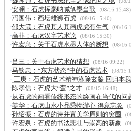
·
魏翰邦：石虎书法绝尘之像绝世之境
(08/1
·
安澜：石虎挥毫呐喊笔墨当歌
(08/16 15:48)
·
冯国伟：画坛雄狮石虎
(08/16 15:40)
·
邵大箴：石虎其人其画虎虎有生气
(08/16 
·
高非：石虎汉字艺术论
(08/16 15:30)
·
许宏泉：关于石虎水墨人体的断想
(08/16 
·
吕三：关于石虎艺术的猜想
(08/16 09:22)
·
马钦忠：“东方状态”中的石虎艺术
(08/15 1
·
王庚：石虎的艺术精神涤除玄鉴 回归本
·
陈孝信：石虎大“蛮”之才
(08/15 16:48)
·
从石虎的画看传统形态的绘画在当代的问
·
姜华：石虎山水小品乘物游心 得意忘象
(0
·
孙绍振：石虎的诗并置美学原则的突围
(0
·
许宏泉：石虎的书法悲壮与崇高的新象
(0