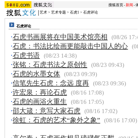
搜狐首页
-
新闻
-
艺术
>
艺术专题
>
石虎1
>
石虎评论
石虎评论
·
石虎书画展将在中国美术馆亮相
(08/26 17:
·
石虎：书法比绘画更能敲击中国人的心
(0
·
石虎书语
(08/23 14:38)
·
张铭：石虎书法之原创性
(08/23 09:43)
·
石虎的水墨女体
(08/23 09:39)
·
信笔先生石虎：念远 度再
(08/23 09:36)
·
许宏泉：再论石虎
(08/16 17:08)
·
石虎的画浴火重生
(08/16 17:05)
·
邵大箴：意写大家石虎
(08/16 17:02)
·
徐虹：石虎的艺术“象外之象”
(08/16 17:00)