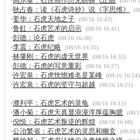
·
高尔泰：石虎画作想见磅礴气正酣
(08/16 
·
耿占春：读《石虎诗抄》说《字思维》
(0
·
姜华：石虎天地之子
(08/16 16:43)
·
鲁虹：石虎艺术的启示
(08/16 16:41)
·
彭德：论石虎
(08/16 16:38)
·
李震：石虎纪略
(08/16 16:35)
·
林肇刚：石虎的虚无世界
(08/16 16:33)
·
彭德：石虎的写意重彩
(08/16 16:27)
·
许宏泉：石虎恍惚难名是某峰
(08/16 16:24)
·
许宏泉：石虎的坚守与超越
(08/16 16:21)
·
濮列平：石虎艺术的灵龟
(08/16 16:13)
·
潘小菊：石虎天真显浪漫浑厚蕴胸臆
(08/1
·
倪悦：石虎艺术叛逆的辉煌
(08/16 16:08)
·
公冶繁省：石虎艺术的灵思和幽玄
(08/16 